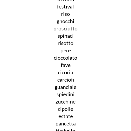
festival
riso
gnocchi
prosciutto
spinaci
risotto
pere
cioccolato
fave
cicoria
carciofi
guanciale
spiedini
zucchine
cipolle
estate
pancetta
timballo