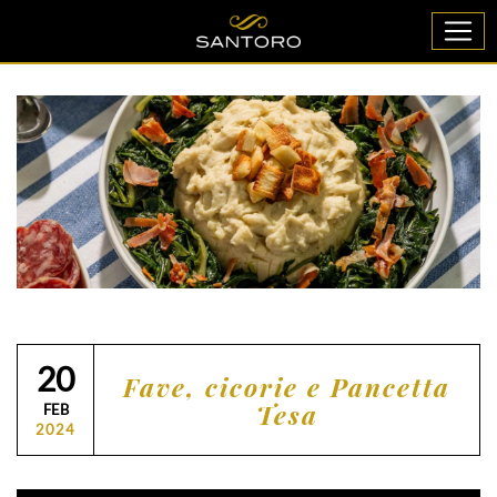
20
Fave, cicorie e Pancetta
Tesa
FEB
2024