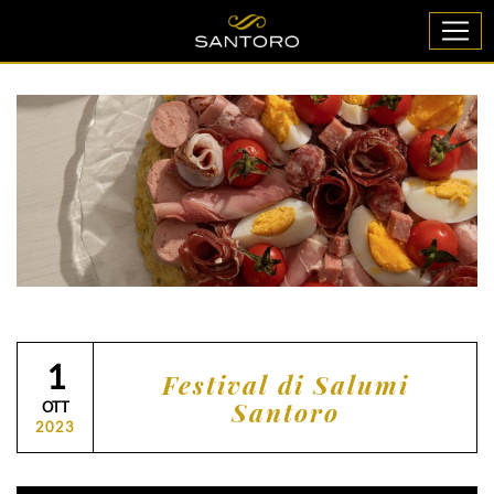
1
Festival di Salumi
Santoro
OTT
2023