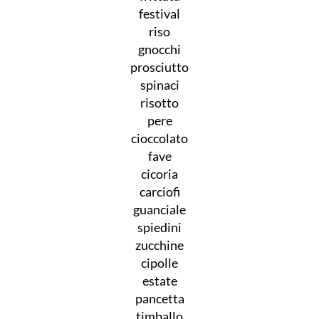
festival
riso
gnocchi
prosciutto
spinaci
risotto
pere
cioccolato
fave
cicoria
carciofi
guanciale
spiedini
zucchine
cipolle
estate
pancetta
timballo