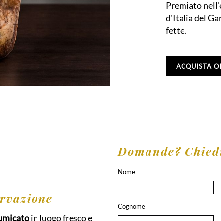
Premiato nell'
d'Italia del G
fette.
ACQUISTA O
Domande? Chiedi
Nome
rvazione
Cognome
fumicato
in luogo fresco e