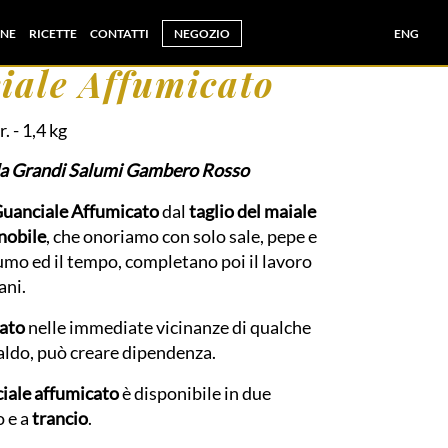
NE
RICETTE
CONTATTI
NEGOZIO
ENG
iale Affumicato
r.
- 1,4 kg
da Grandi Salumi Gambero Rosso
uanciale Affumicato
dal
taglio del maiale
 nobile
, che onoriamo con solo sale, pepe e
fumo ed il tempo, completano poi il lavoro
ani.
tato
nelle immediate vicinanze di qualche
caldo, può creare dipendenza.
iale affumicato
è disponibile in due
o e a
trancio
.