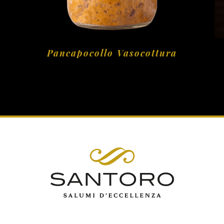
Pancapocollo Vasocottura