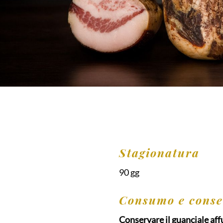
Stagionatura
90 gg
Consumo e conse
Conservare il guanciale af