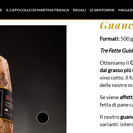
E
IL CAPOCOLLO DI MARTINA FRANCA
REGALI
LE SANTORINE
MAGAZI
Guanc
Formati:
500 g
Tre Fette Gui
Otteniamo il
G
dal grasso più
vino cotto. Il 
delle nostre m
Se viene
affet
fetta di pane 
Il nostro
guanc
varianti: inter